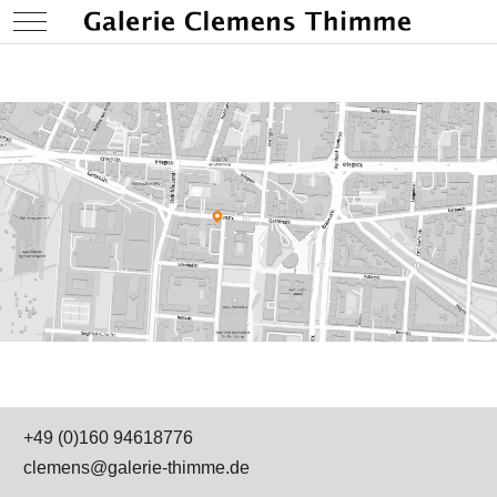
Mobile Menu Toggle
+49 (0)160 94618776
clemens@galerie-thimme.de