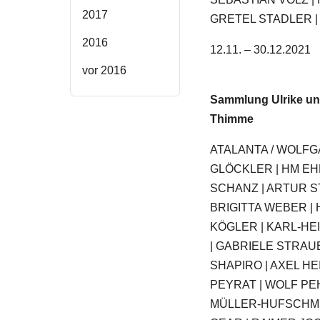
2017
GRETEL STADLER |
2016
12.11. – 30.12.2021
vor 2016
Sammlung Ulrike un
Thimme
ATALANTA / WOLF
GLÖCKLER | HM EH
SCHANZ | ARTUR ST
BRIGITTA WEBER |
KÖGLER | KARL-HE
| GABRIELE STRAU
SHAPIRO | AXEL HE
PEYRAT | WOLF PEH
MÜLLER-HUFSCHMID