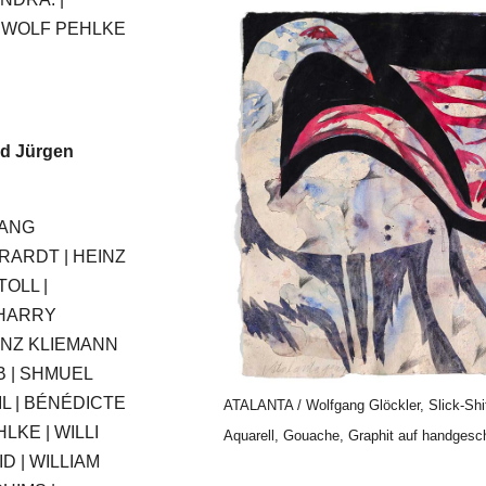
 WOLF PEHLKE
d Jürgen
GANG
RARDT | HEINZ
OLL |
 HARRY
INZ KLIEMANN
B | SHMUEL
IL | BÉNÉDICTE
ATALANTA / Wolfgang Glöckler, Slick-Shit
LKE | WILLI
Aquarell, Gouache, Graphit auf handgesc
 | WILLIAM