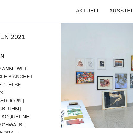
AKTUELL
AUSSTE
EN 2021
EN
KAMM | WILLI
OLE BIANCHET
R | ELSE
RS
ER JORN |
-BLUHM |
 JACQUELINE
 SCHWALB |
NDRA. |