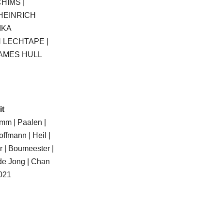
HIMS |
 HEINRICH
IKA
 LECHTAPE |
JAMES HULL
it
mm | Paalen |
offmann | Heil |
 | Boumeester |
de Jong | Chan
021